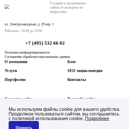
Создание и продвижение
сайтов от экспертов по
нейросетям
ул. Электрозаводская, д. 29 кор. 1
Работаем с 10:00 до 19:00
+7 (495) 532 66 02
Политика конфиденциальности
Соглашение обработки персональных данных
О компании
Блог
Услуги
SEO энциклопедия
Портфолио
Контакты
Создание сайта
Редизайн сайта
SEO-продвижение сайта
Техническая поддержка
Мы используем файлы cookie для вашего удобства.
Продолжая пользоваться сайтом, вы соглашаетесь
AI SEO нейросетей (GEO)
Синхронизация с 1С
с политикой использования cookie.
Подробнее
Контекстная реклама
Юзабилити аудит
Принять