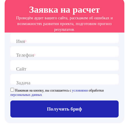
Заявка на расчет
Проведём аудит вашего сайта, расскажем об ошибках и
возможностях развития проекта, подготовим прогноз
результатов.
*
Имя
*
Телефон
Сайт
Задача
Нажимая на кнопку, вы соглашаетесь с
условиями
обработки
персональных данных
Получить бриф