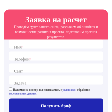
Заявка на расчет
Проведём аудит вашего сайта, расскажем об ошибках и
возможностях развития проекта, подготовим прогноз
результатов.
*
Имя
*
Телефон
Сайт
Задача
Нажимая на кнопку, вы соглашаетесь с
условиями
обработки
персональных данных
Получить бриф