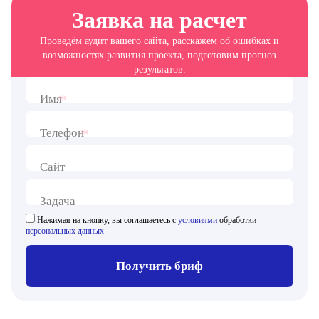
Заявка на расчет
Проведём аудит вашего сайта, расскажем об ошибках и
возможностях развития проекта, подготовим прогноз
результатов.
*
Имя
*
Телефон
Сайт
Задача
Нажимая на кнопку, вы соглашаетесь с
условиями
обработки
персональных данных
Получить бриф