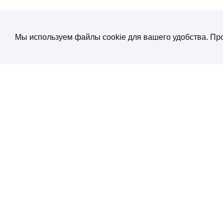
Мы используем файлы cookie для вашего удобства. Про
О компании
Создание и продвижение сайтов
от экспертов по нейросетям
Услуги
ул. Электрозаводская, д. 29 кор. 1
Портфолио
Работаем с 10:00 до 19:00
+7 (495) 532 66 02
Блог
SEO энциклопеди
Контакты
Политика конфиденциальности
Соглашение обработки персональных
данных