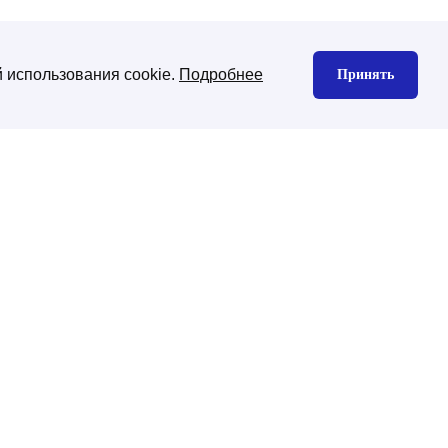
 использования cookie.
Подробнее
Принять
нтекстная реклама
Юзабилити аудит
екс директ
gle Ads
декс Маркет
дизайн сайта
изайн корпоративного сайта
изайн интернет-магазина
ена CMS платформы
хническая поддержка
ническая поддержка сайтов на
-Битрикс
нхронизация с 1С