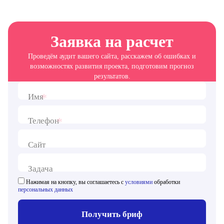
Заявка на расчет
Проведём аудит вашего сайта, расскажем об ошибках и
возможностях развития проекта, подготовим прогноз
результатов.
*
Имя
*
Телефон
Сайт
Задача
Нажимая на кнопку, вы соглашаетесь с
условиями
обработки
персональных данных
Получить бриф