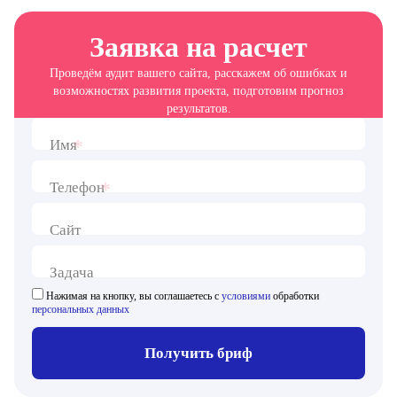
Заявка на расчет
Проведём аудит вашего сайта, расскажем об ошибках и
возможностях развития проекта, подготовим прогноз
результатов.
*
Имя
*
Телефон
Сайт
Задача
Нажимая на кнопку, вы соглашаетесь с
условиями
обработки
персональных данных
Получить бриф