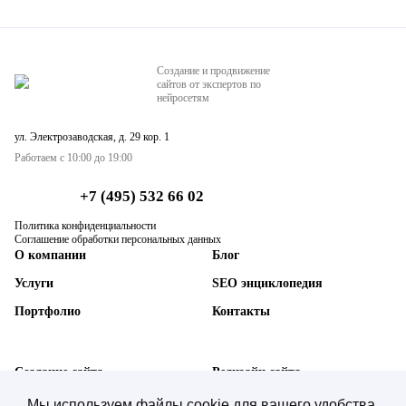
Создание и продвижение
сайтов от экспертов по
нейросетям
ул. Электрозаводская, д. 29 кор. 1
Работаем с 10:00 до 19:00
+7 (495) 532 66 02
Политика конфиденциальности
Соглашение обработки персональных данных
О компании
Блог
Услуги
SEO энциклопедия
Портфолио
Контакты
Создание сайта
Редизайн сайта
SEO-продвижение сайта
Техническая поддержка
Мы используем файлы cookie для вашего удобства.