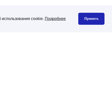
 использования cookie.
Подробнее
Принять
нтекстная реклама
Юзабилити аудит
екс директ
gle Ads
декс Маркет
дизайн сайта
изайн корпоративного сайта
изайн интернет-магазина
ена CMS платформы
хническая поддержка
ническая поддержка сайтов на
-Битрикс
нхронизация с 1С