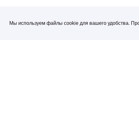
Мы используем файлы cookie для вашего удобства. Про
О компании
Создание и продвижение сайтов
от экспертов по нейросетям
Услуги
ул. Электрозаводская, д. 29 кор. 1
Портфолио
Работаем с 10:00 до 19:00
+7 (495) 532 66 02
Блог
SEO энциклопеди
Контакты
Политика конфиденциальности
Соглашение обработки персональных
данных