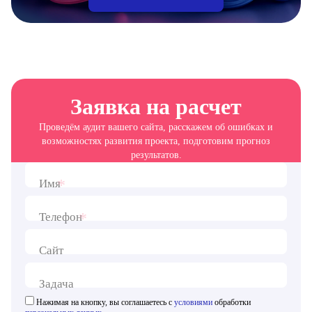
Заявка на расчет
Проведём аудит вашего сайта, расскажем об ошибках и
возможностях развития проекта, подготовим прогноз
результатов.
*
Имя
*
Телефон
Сайт
Задача
Нажимая на кнопку, вы соглашаетесь с
условиями
обработки