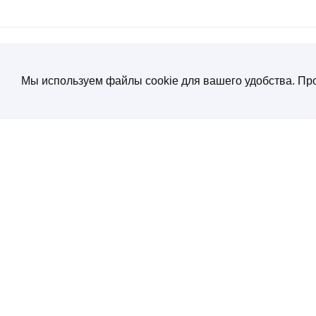
Мы используем файлы cookie для вашего удобства. Про
О компании
Создание и продвижение сайтов
от экспертов по нейросетям
Услуги
ул. Электрозаводская, д. 29 кор. 1
Портфолио
Работаем с 10:00 до 19:00
+7 (495) 532 66 02
Блог
SEO энциклопеди
Контакты
Политика конфиденциальности
Соглашение обработки персональных
данных