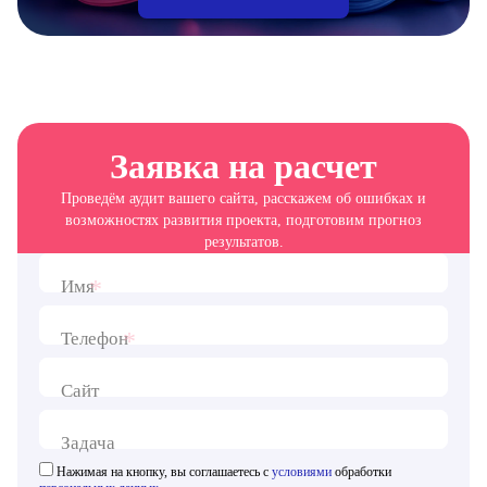
Заявка на расчет
Проведём аудит вашего сайта, расскажем об ошибках и
возможностях развития проекта, подготовим прогноз
результатов.
*
Имя
*
Телефон
Сайт
Задача
Нажимая на кнопку, вы соглашаетесь с
условиями
обработки