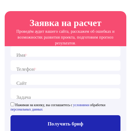
Заявка на расчет
Проведём аудит вашего сайта, расскажем об ошибках и
возможностях развития проекта, подготовим прогноз
результатов.
*
Имя
*
Телефон
Сайт
Задача
Нажимая на кнопку, вы соглашаетесь с
условиями
обработки
персональных данных
Получить бриф