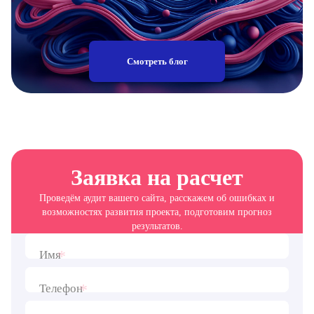
Смотреть блог
Заявка на расчет
Проведём аудит вашего сайта, расскажем об ошибках и
возможностях развития проекта, подготовим прогноз
результатов.
*
Имя
*
Телефон