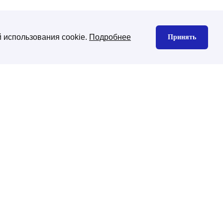
 использования cookie.
Подробнее
Принять
нтекстная реклама
Юзабилити аудит
екс директ
gle Ads
декс Маркет
дизайн сайта
изайн корпоративного сайта
изайн интернет-магазина
ена CMS платформы
хническая поддержка
ническая поддержка сайтов на
-Битрикс
нхронизация с 1С