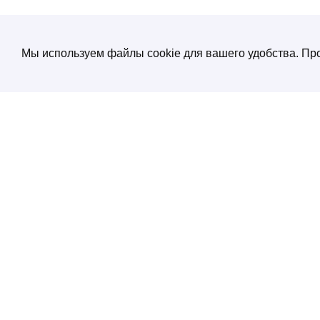
Мы используем файлы cookie для вашего удобства. Про
О компании
Создание и продвижение сайтов
от экспертов по нейросетям
Услуги
ул. Электрозаводская, д. 29 кор. 1
Портфолио
Работаем с 10:00 до 19:00
+7 (495) 532 66 02
Блог
SEO энциклопеди
Контакты
Политика конфиденциальности
Соглашение обработки персональных
данных