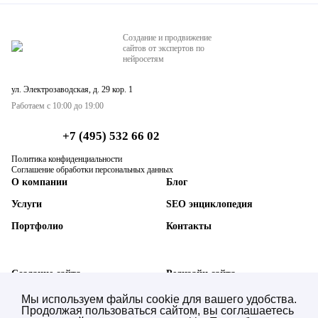
Создание и продвижение
сайтов от экспертов по
нейросетям
ул. Электрозаводская, д. 29 кор. 1
Работаем с 10:00 до 19:00
+7 (495) 532 66 02
Политика конфиденциальности
Соглашение обработки персональных данных
О компании
Блог
Услуги
SEO энциклопедия
Портфолио
Контакты
Создание сайта
Редизайн сайта
SEO-продвижение сайта
Техническая поддержка
Мы используем файлы cookie для вашего удобства.
Продолжая пользоваться сайтом, вы соглашаетесь
AI SEO нейросетей (GEO)
Синхронизация с 1С