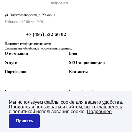
нейросетям
ул. Электрозаводская, д. 29 кор. 1
Работаем с 10:00 до 19:00
+7 (495) 532 66 02
Политика конфиденциальности
Соглашение обработки персональных данных
О компании
Блог
Услуги
SEO энциклопедия
Портфолио
Контакты
Создание сайта
Редизайн сайта
SEO-продвижение сайта
Техническая поддержка
Мы используем файлы cookie для вашего удобства.
Продолжая пользоваться сайтом, вы соглашаетесь
AI SEO нейросетей (GEO)
Синхронизация с 1С
с политикой использования cookie.
Подробнее
Контекстная реклама
Юзабилити аудит
Принять