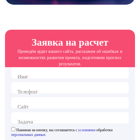
Заявка на расчет
Проведём аудит вашего сайта, расскажем об ошибках и
возможностях развития проекта, подготовим прогноз
результатов.
*
Имя
*
Телефон
Сайт
Задача
Нажимая на кнопку, вы соглашаетесь с
условиями
обработки
персональных данных