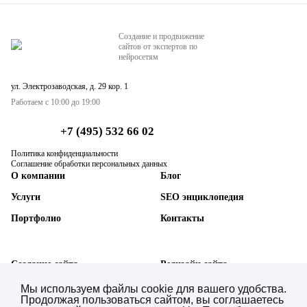
Создание и продвижение
сайтов от экспертов по
нейросетям
ул. Электрозаводская, д. 29 кор. 1
Работаем с 10:00 до 19:00
+7 (495) 532 66 02
Политика конфиденциальности
Соглашение обработки персональных данных
О компании
Блог
Услуги
SEO энциклопедия
Портфолио
Контакты
Создание сайта
Редизайн сайта
SEO-продвижение сайта
Техническая поддержка
Мы используем файлы cookie для вашего удобства.
Продолжая пользоваться сайтом, вы соглашаетесь
AI SEO нейросетей (GEO)
Синхронизация с 1С