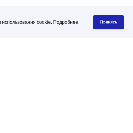
 использования cookie.
Подробнее
Принять
нтекстная реклама
Юзабилити аудит
екс директ
gle Ads
декс Маркет
дизайн сайта
изайн корпоративного сайта
изайн интернет-магазина
ена CMS платформы
хническая поддержка
ническая поддержка сайтов на
-Битрикс
нхронизация с 1С