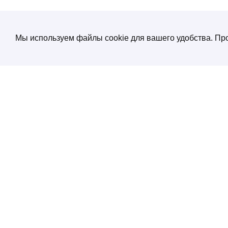
Мы используем файлы cookie для вашего удобства. Про
О компании
Создание и продвижение сайтов
от экспертов по нейросетям
Услуги
ул. Электрозаводская, д. 29 кор. 1
Портфолио
Работаем с 10:00 до 19:00
+7 (495) 532 66 02
Блог
SEO энциклопеди
Контакты
Политика конфиденциальности
Соглашение обработки персональных
данных