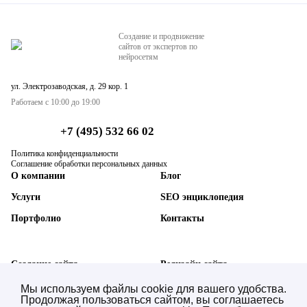
Создание и продвижение
сайтов от экспертов по
нейросетям
ул. Электрозаводская, д. 29 кор. 1
Работаем с 10:00 до 19:00
+7 (495) 532 66 02
Политика конфиденциальности
Соглашение обработки персональных данных
О компании
Блог
Услуги
SEO энциклопедия
Портфолио
Контакты
Создание сайта
Редизайн сайта
SEO-продвижение сайта
Техническая поддержка
Мы используем файлы cookie для вашего удобства.
Продолжая пользоваться сайтом, вы соглашаетесь
AI SEO нейросетей (GEO)
Синхронизация с 1С