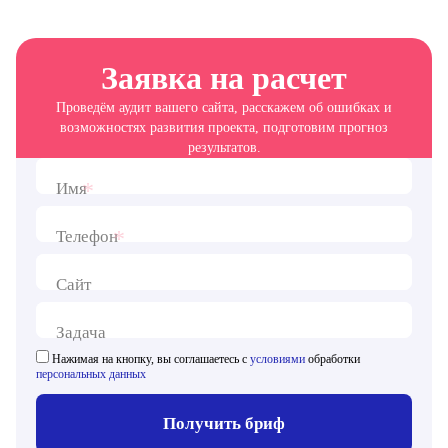
Заявка на расчет
Проведём аудит вашего сайта, расскажем об ошибках и
возможностях развития проекта, подготовим прогноз
результатов.
*
Имя
*
Телефон
Сайт
Задача
Нажимая на кнопку, вы соглашаетесь с
условиями
обработки
персональных данных
Получить бриф