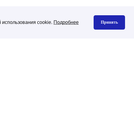
 использования cookie.
Подробнее
Принять
нтекстная реклама
Юзабилити аудит
екс директ
gle Ads
декс Маркет
дизайн сайта
изайн корпоративного сайта
изайн интернет-магазина
ена CMS платформы
хническая поддержка
ническая поддержка сайтов на
-Битрикс
нхронизация с 1С