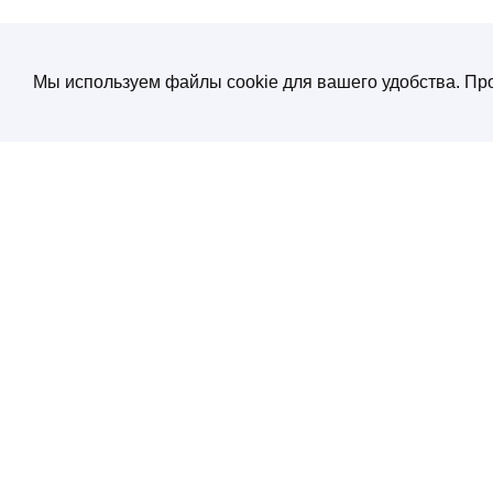
Мы используем файлы cookie для вашего удобства. Про
О компании
Создание и продвижение сайтов
от экспертов по нейросетям
Услуги
ул. Электрозаводская, д. 29 кор. 1
Портфолио
Работаем с 10:00 до 19:00
+7 (495) 532 66 02
Блог
SEO энциклопеди
Контакты
Политика конфиденциальности
Соглашение обработки персональных
данных