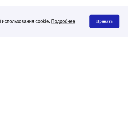
 использования cookie.
Подробнее
Принять
нтекстная реклама
Юзабилити аудит
екс директ
gle Ads
декс Маркет
дизайн сайта
изайн корпоративного сайта
изайн интернет-магазина
ена CMS платформы
хническая поддержка
ническая поддержка сайтов на
-Битрикс
нхронизация с 1С