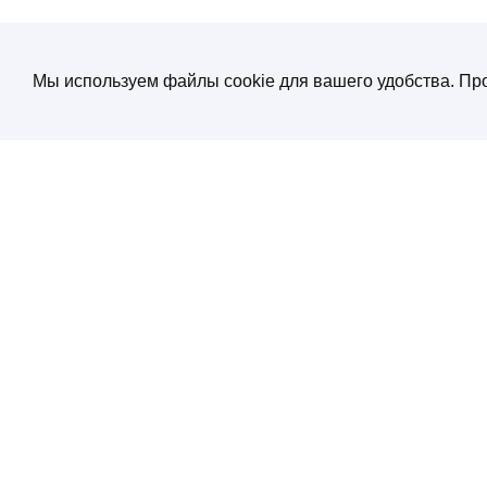
Мы используем файлы cookie для вашего удобства. Про
О компании
Создание и продвижение сайтов
от экспертов по нейросетям
Услуги
ул. Электрозаводская, д. 29 кор. 1
Портфолио
Работаем с 10:00 до 19:00
+7 (495) 532 66 02
Блог
SEO энциклопеди
Контакты
Политика конфиденциальности
Соглашение обработки персональных
данных