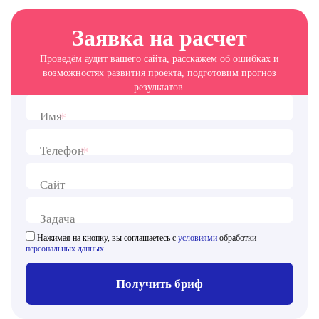
Заявка на расчет
Проведём аудит вашего сайта, расскажем об ошибках и
возможностях развития проекта, подготовим прогноз
результатов.
*
Имя
*
Телефон
Сайт
Задача
Нажимая на кнопку, вы соглашаетесь с
условиями
обработки
персональных данных
Получить бриф