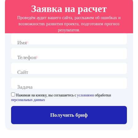
Заявка на расчет
Проведём аудит вашего сайта, расскажем об ошибках и
возможностях развития проекта, подготовим прогноз
результатов.
*
Имя
*
Телефон
Сайт
Задача
Нажимая на кнопку, вы соглашаетесь с
условиями
обработки
персональных данных
Получить бриф