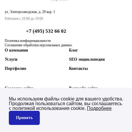
ул. Электрозаводская, д. 29 кор. 1
Работаем с 10:00 до 19:00
+7 (495) 532 66 02
Политика конфиденциальности
Соглашение обработки персональных данных
О компании
Блог
Услуги
SEO энциклопедия
Портфолио
Контакты
Создание сайта
Редизайн сайта
SEO-продвижение сайта
Техническая поддержка
Мы используем файлы cookie для вашего удобства.
Продолжая пользоваться сайтом, вы соглашаетесь
AI SEO нейросетей (GEO)
Синхронизация с 1С
с политикой использования cookie.
Подробнее
Контекстная реклама
Юзабилити аудит
Принять