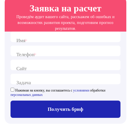
Заявка на расчет
Проведём аудит вашего сайта, расскажем об ошибках и
возможностях развития проекта, подготовим прогноз
результатов.
*
Имя
*
Телефон
Сайт
Задача
Нажимая на кнопку, вы соглашаетесь с
условиями
обработки
персональных данных
Получить бриф