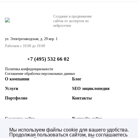
Создание и продвижение
сайтов от экспертов по
нейросетям
ул. Электрозаводская, д. 29 кор. 1
Работаем с 10:00 до 19:00
+7 (495) 532 66 02
Политика конфиденциальности
Соглашение обработки персональных данных
О компании
Блог
Услуги
SEO энциклопедия
Портфолио
Контакты
Создание сайта
Редизайн сайта
SEO-продвижение сайта
Техническая поддержка
Мы используем файлы cookie для вашего удобства.
Продолжая пользоваться сайтом, вы соглашаетесь
AI SEO нейросетей (GEO)
Синхронизация с 1С