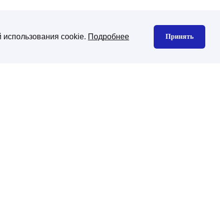
 использования cookie.
Подробнее
Принять
нтекстная реклама
Юзабилити аудит
екс директ
gle Ads
декс Маркет
дизайн сайта
изайн корпоративного сайта
изайн интернет-магазина
ена CMS платформы
хническая поддержка
ническая поддержка сайтов на
-Битрикс
нхронизация с 1С