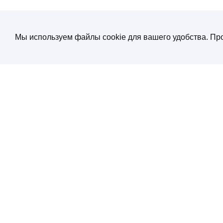
Мы используем файлы cookie для вашего удобства. Про
О компании
Создание и продвижение сайтов
от экспертов по нейросетям
Услуги
ул. Электрозаводская, д. 29 кор. 1
Портфолио
Работаем с 10:00 до 19:00
+7 (495) 532 66 02
Блог
SEO энциклопеди
Контакты
Политика конфиденциальности
Соглашение обработки персональных
данных