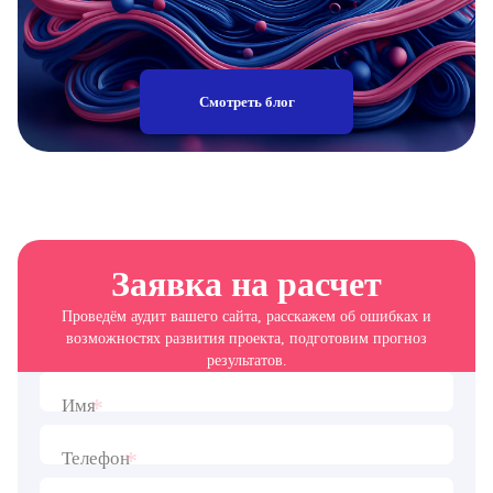
Смотреть блог
Заявка на расчет
Проведём аудит вашего сайта, расскажем об ошибках и
возможностях развития проекта, подготовим прогноз
результатов.
*
Имя
*
Телефон