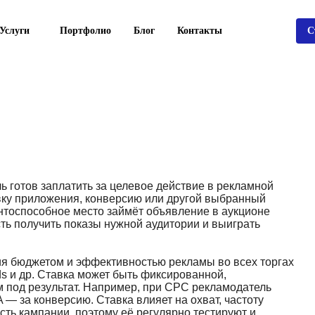
Услуги
Портфолио
Блог
Контакты
С
ь готов заплатить за целевое действие в рекламной
новку приложения, конверсию или другой выбранный
ентоспособное место займёт объявление в аукционе
ть получить показы нужной аудитории и выиграть
ния бюджетом и эффективностью рекламы во всех торгах
Ads и др. Ставка может быть фиксированной,
 под результат. Например, при CPC рекламодатель
A — за конверсию. Ставка влияет на охват, частоту
сть кампании, поэтому её регулярно тестируют и