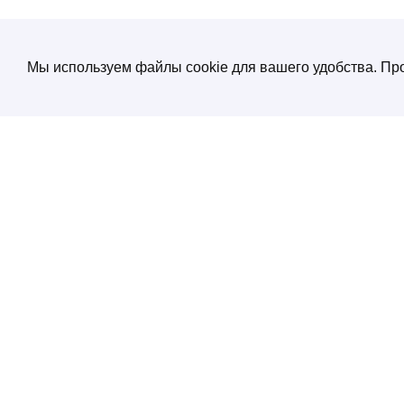
Мы используем файлы cookie для вашего удобства. Про
О компании
Создание и продвижение сайтов
от экспертов по нейросетям
Услуги
ул. Электрозаводская, д. 29 кор. 1
Портфолио
Работаем с 10:00 до 19:00
+7 (495) 532 66 02
Блог
SEO энциклопеди
Контакты
Политика конфиденциальности
Соглашение обработки персональных
данных