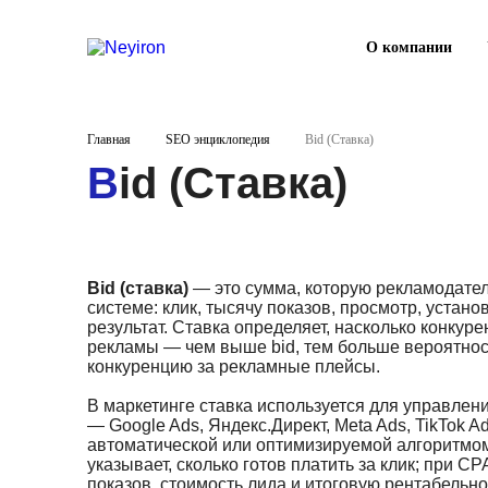
О компании
Главная
SEO энциклопедия
Bid (Ставка)
Bid (Ставка)
Bid (ставка)
— это сумма, которую рекламодател
системе: клик, тысячу показов, просмотр, уста
результат. Ставка определяет, насколько конкур
рекламы — чем выше bid, тем больше вероятнос
конкуренцию за рекламные плейсы.
В маркетинге ставка используется для управле
— Google Ads, Яндекс.Директ, Meta Ads, TikTok 
автоматической или оптимизируемой алгоритмом
указывает, сколько готов платить за клик; при CP
показов, стоимость лида и итоговую рентабельно