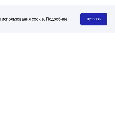
 использования cookie.
Подробнее
Принять
нтекстная реклама
Юзабилити аудит
екс директ
gle Ads
декс Маркет
дизайн сайта
изайн корпоративного сайта
изайн интернет-магазина
ена CMS платформы
хническая поддержка
ническая поддержка сайтов на
-Битрикс
нхронизация с 1С