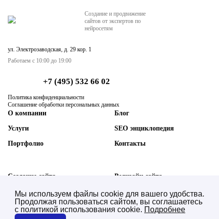
Создание и продвижение
сайтов от экспертов по
нейросетям
ул. Электрозаводская, д. 29 кор. 1
Работаем с 10:00 до 19:00
+7 (495) 532 66 02
Политика конфиденциальности
Соглашение обработки персональных данных
О компании
Блог
Услуги
SEO энциклопедия
Портфолио
Контакты
Создание сайта
Редизайн сайта
SEO-продвижение сайта
Техническая поддержка
Мы используем файлы cookie для вашего удобства.
Продолжая пользоваться сайтом, вы соглашаетесь
AI SEO нейросетей (GEO)
Синхронизация с 1С
с политикой использования cookie.
Подробнее