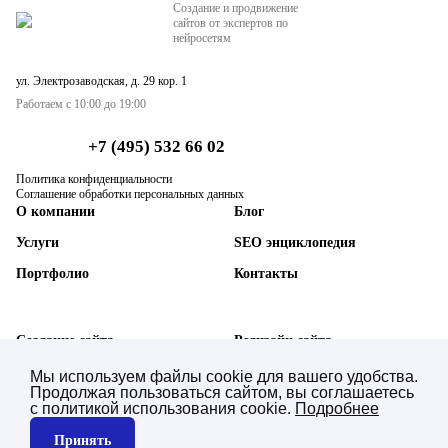
Создание и продвижение
сайтов от экспертов по
нейросетям
ул. Электрозаводская, д. 29 кор. 1
Работаем с 10:00 до 19:00
+7 (495) 532 66 02
Политика конфиденциальности
Соглашение обработки персональных данных
О компании
Блог
Услуги
SEO энциклопедия
Портфолио
Контакты
Создание сайта
Редизайн сайта
SEO-продвижение сайта
Техническая поддержка
Мы используем файлы cookie для вашего удобства.
Продолжая пользоваться сайтом, вы соглашаетесь
AI SEO нейросетей (GEO)
Синхронизация с 1С
с политикой использования cookie.
Подробнее
Контекстная реклама
Юзабилити аудит
Принять