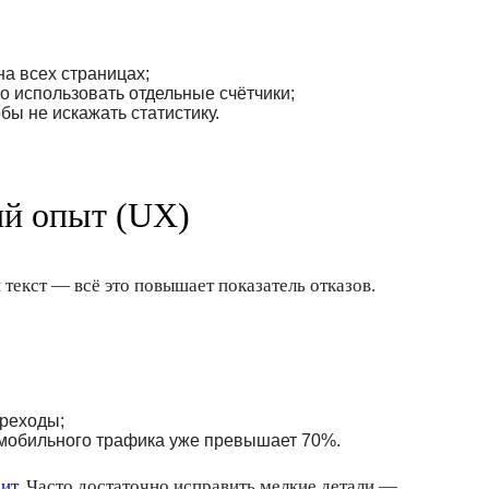
а всех страницах;
о использовать отдельные счётчики;
бы не искажать статистику.
ий опыт (UX)
текст — всё это повышает показатель отказов.
ереходы;
мобильного трафика уже превышает 70%.
ит
. Часто достаточно исправить мелкие детали —