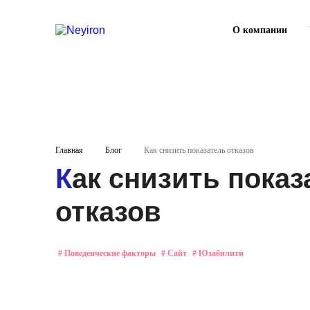
О компании
Главная
Блог
Как снизить показатель отказов
Как снизить показатель
отказов
#
Поведенческие факторы
#
Сайт
#
Юзабилити