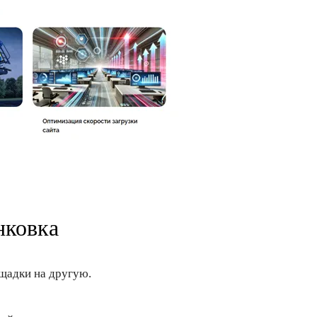
нковка
щадки на другую.