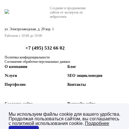
Создание и продвижение
сайтов от экспертов по
нейросетям
ул. Электрозаводская, д. 29 кор. 1
Работаем с 10:00 до 19:00
+7 (495) 532 66 02
Политика конфиденциальности
Соглашение обработки персональных данных
О компании
Блог
Услуги
SEO энциклопедия
Портфолио
Контакты
Создание сайта
Редизайн сайта
SEO-продвижение сайта
Техническая поддержка
Мы используем файлы cookie для вашего удобства.
Продолжая пользоваться сайтом, вы соглашаетесь
AI SEO нейросетей (GEO)
Синхронизация с 1С
с политикой использования cookie.
Подробнее