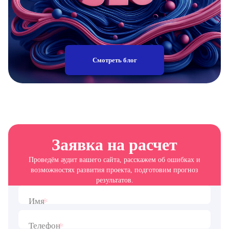
Смотреть блог
Заявка на расчет
Проведём аудит вашего сайта, расскажем об ошибках и
возможностях развития проекта, подготовим прогноз
результатов.
*
Имя
*
Телефон