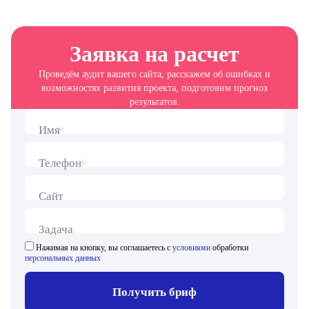
Заявка на расчет
Проведём аудит вашего сайта, расскажем об ошибках и
возможностях развития проекта, подготовим прогноз
результатов.
*
Имя
*
Телефон
Сайт
Задача
Нажимая на кнопку, вы соглашаетесь с
условиями
обработки
персональных данных
Получить бриф