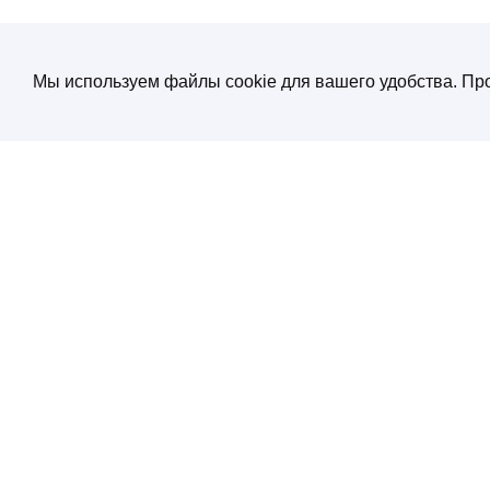
Мы используем файлы cookie для вашего удобства. Про
О компании
Создание и продвижение сайтов
от экспертов по нейросетям
Услуги
ул. Электрозаводская, д. 29 кор. 1
Портфолио
Работаем с 10:00 до 19:00
+7 (495) 532 66 02
Блог
SEO энциклопеди
Контакты
Политика конфиденциальности
Соглашение обработки персональных
данных