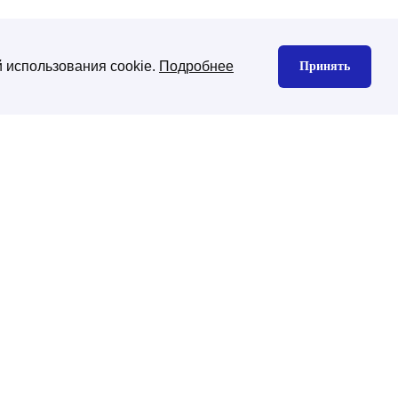
 использования cookie.
Подробнее
Принять
нтекстная реклама
Юзабилити аудит
екс директ
gle Ads
декс Маркет
дизайн сайта
изайн корпоративного сайта
изайн интернет-магазина
ена CMS платформы
хническая поддержка
ническая поддержка сайтов на
-Битрикс
нхронизация с 1С