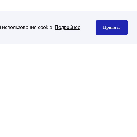
 использования cookie.
Подробнее
Принять
нтекстная реклама
Юзабилити аудит
екс директ
gle Ads
декс Маркет
дизайн сайта
изайн корпоративного сайта
изайн интернет-магазина
ена CMS платформы
хническая поддержка
ническая поддержка сайтов на
-Битрикс
нхронизация с 1С