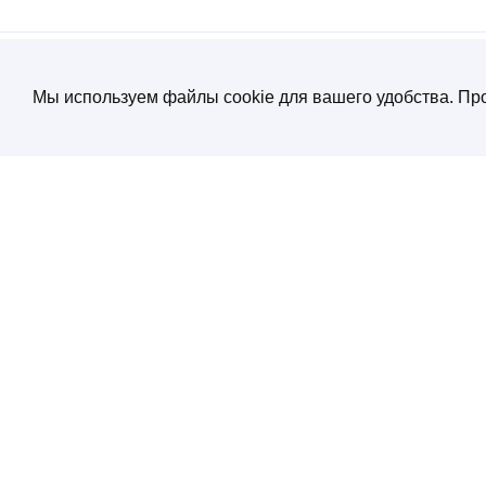
Мы используем файлы cookie для вашего удобства. Про
О компании
Создание и продвижение сайтов
от экспертов по нейросетям
Услуги
ул. Электрозаводская, д. 29 кор. 1
Портфолио
Работаем с 10:00 до 19:00
+7 (495) 532 66 02
Блог
SEO энциклопеди
Контакты
Политика конфиденциальности
Соглашение обработки персональных
данных