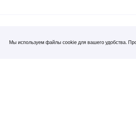
О компании
Мы используем файлы cookie для вашего удобства. Про
Создание и продвижение сайтов
от экспертов по нейросетям
Услуги
ул. Электрозаводская, д. 29 кор. 1
Портфолио
Работаем с 10:00 до 19:00
+7 (495) 532 66 02
Блог
SEO энциклопеди
Контакты
Политика конфиденциальности
Соглашение обработки персональных
данных