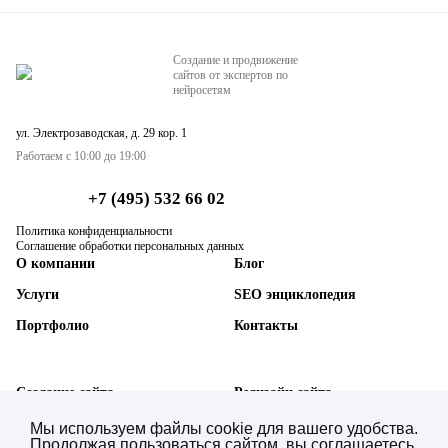
Создание и продвижение
сайтов от экспертов по
нейросетям
ул. Электрозаводская, д. 29 кор. 1
Работаем с 10:00 до 19:00
+7 (495) 532 66 02
Политика конфиденциальности
Соглашение обработки персональных данных
О компании
Блог
Услуги
SEO энциклопедия
Портфолио
Контакты
Создание сайта
Редизайн сайта
SEO-продвижение сайта
Техническая поддержка
Мы используем файлы cookie для вашего удобства.
Продолжая пользоваться сайтом, вы соглашаетесь