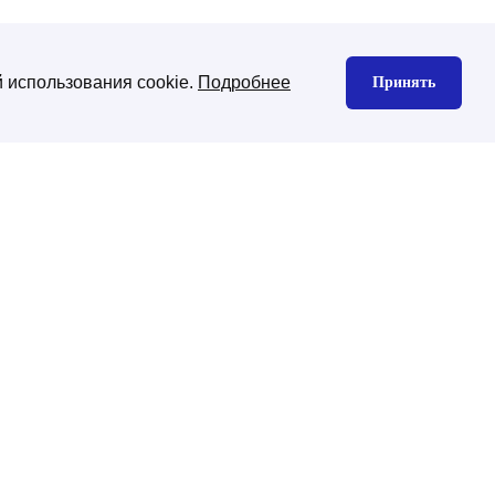
 использования cookie.
Подробнее
Принять
нтекстная реклама
Юзабилити аудит
екс директ
gle Ads
декс Маркет
дизайн сайта
изайн корпоративного сайта
изайн интернет-магазина
ена CMS платформы
хническая поддержка
ническая поддержка сайтов на
-Битрикс
нхронизация с 1С