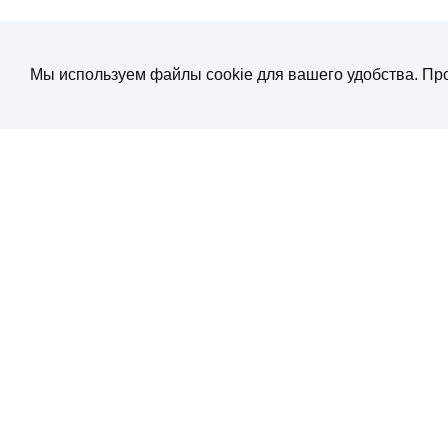
Мы используем файлы cookie для вашего удобства. Про
О компании
Создание и продвижение сайтов
от экспертов по нейросетям
Услуги
ул. Электрозаводская, д. 29 кор. 1
Портфолио
Работаем с 10:00 до 19:00
+7 (495) 532 66 02
Блог
SEO энциклопеди
Контакты
Политика конфиденциальности
Соглашение обработки персональных
данных