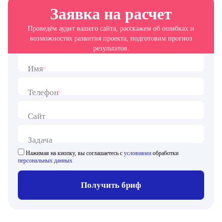
Заявка на расчет
Проведём аудит вашего сайта, расскажем об ошибках и
возможностях развития проекта, подготовим прогноз
результатов.
*
Имя
*
Телефон
Сайт
Задача
Нажимая на кнопку, вы соглашаетесь с
условиями
обработки
персональных данных
Получить бриф