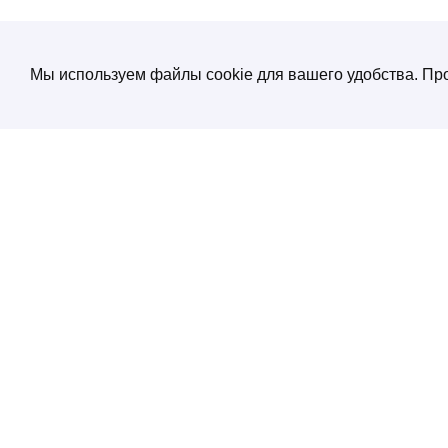
Мы используем файлы cookie для вашего удобства. Про
О компании
Создание и продвижение сайтов
от экспертов по нейросетям
Услуги
ул. Электрозаводская, д. 29 кор. 1
Портфолио
Работаем с 10:00 до 19:00
+7 (495) 532 66 02
Блог
SEO энциклопеди
Контакты
Политика конфиденциальности
Соглашение обработки персональных
данных