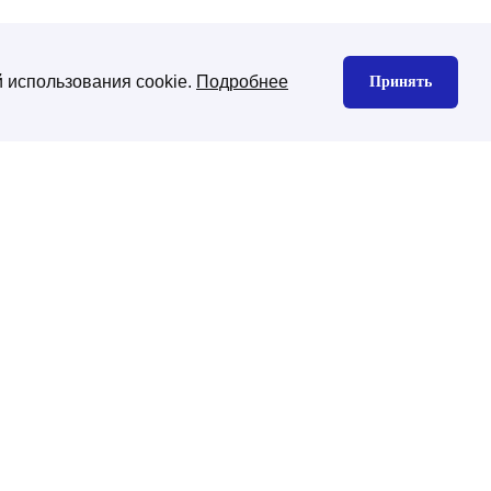
 использования cookie.
Подробнее
Принять
нтекстная реклама
Юзабилити аудит
екс директ
gle Ads
декс Маркет
дизайн сайта
изайн корпоративного сайта
изайн интернет-магазина
ена CMS платформы
хническая поддержка
ническая поддержка сайтов на
-Битрикс
нхронизация с 1С