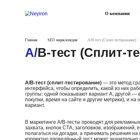
О компании
Главная
SEO энциклопедия
A/B-тест (Сплит-тестирование)
A/B-тест (Сплит-
A/B-тест (сплит-тестирование)
— это метод ср
интерфейса, чтобы определить, какой из них ра
группы: одной показывают вариант A, другой — в
покупки, время на сайте и другие метрики), и н
вариант.
В маркетинге A/B-тесты проводят для рекламных
захвата, кнопок CTA, заголовков, изображений, 
полагаться на догадки, а принимать решения на
корректно проведённый тест может значительно 