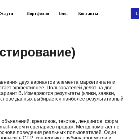
Услуги
Портфолио
Блог
Контакты
С
тестирование)
авнения двух вариантов элемента маркетинга или
ботает эффективнее. Пользователей делят на две
ариант B. Измеряются результаты (клики, заявки,
а основе данных выбирается наиболее результативный
 объявлений, креативов, текстов, лендингов, форм
email-писем и сценариев продаж. Метод помогает не
 основе поведения реальных пользователей. Один
повысить CTR, конверсию, глубину просмотра и