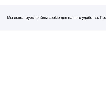
Мы используем файлы cookie для вашего удобства. Про
О компании
Создание и продвижение сайтов
от экспертов по нейросетям
Услуги
ул. Электрозаводская, д. 29 кор. 1
Портфолио
Работаем с 10:00 до 19:00
+7 (495) 532 66 02
Блог
SEO энциклопеди
Контакты
Политика конфиденциальности
Соглашение обработки персональных
данных