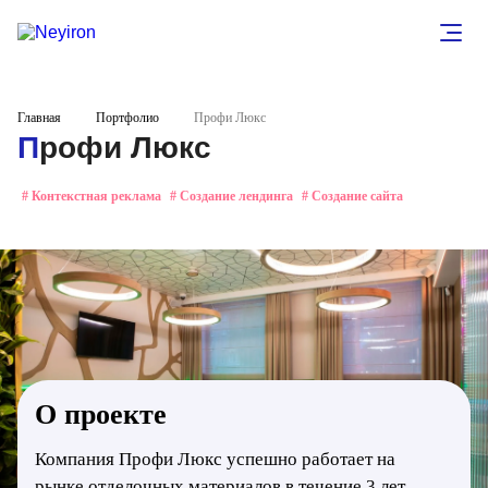
Главная
Портфолио
Профи Люкс
Профи Люкс
# Контекстная реклама
# Создание лендинга
# Создание сайта
О проекте
Компания Профи Люкс успешно работает на
рынке отделочных материалов в течение 3 лет.