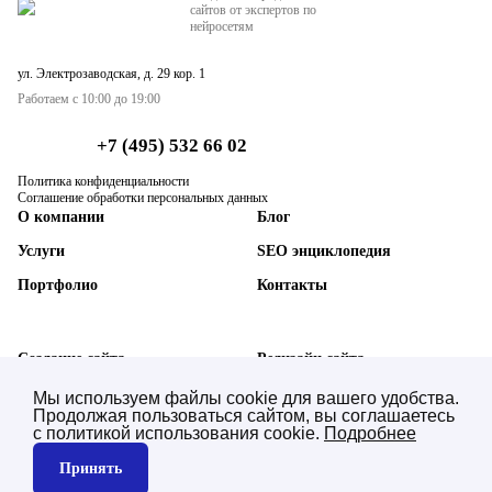
сайтов от экспертов по
нейросетям
ул. Электрозаводская, д. 29 кор. 1
Работаем с 10:00 до 19:00
+7 (495) 532 66 02
Политика конфиденциальности
Соглашение обработки персональных данных
О компании
Блог
Услуги
SEO энциклопедия
Портфолио
Контакты
Создание сайта
Редизайн сайта
SEO-продвижение сайта
Техническая поддержка
Мы используем файлы cookie для вашего удобства.
Продолжая пользоваться сайтом, вы соглашаетесь
AI SEO нейросетей (GEO)
Синхронизация с 1С
с политикой использования cookie.
Подробнее
Контекстная реклама
Юзабилити аудит
Принять